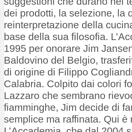
suggestioni che durano nel t
dei prodotti, la selezione, la q
reinterpretazione della cucina
base della sua filosofia. L’
1995 per onorare Jim Jansen, 
Baldovino del Belgio, trasfer
di origine di Filippo Coglian
Calabria. Colpito dai colori f
Lazzaro che sembrano rievoc
fiamminghe, Jim decide di fars
semplice ma raffinata. Qui è 
L’Accademia, che dal 2004 si 