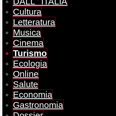
DALL ' ITALIA
Cultura
Letteratura
Musica
Cinema
Turismo
Ecologia
Online
Salute
Economia
Gastronomia
Dossier