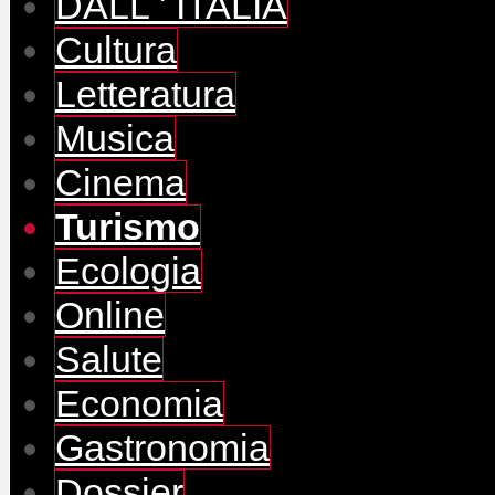
DALL ' ITALIA
Cultura
Letteratura
Musica
Cinema
Turismo
Ecologia
Online
Salute
Economia
Gastronomia
Dossier