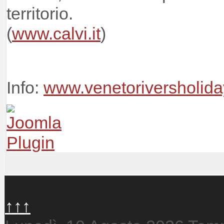
territorio.
(
www.calvi.it
)
Info:
www.venetoriversholiday
↑↑↑