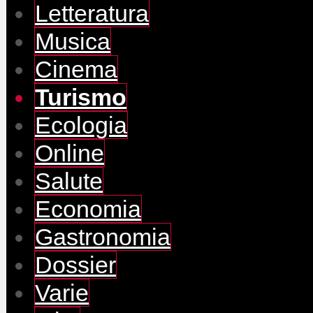
Letteratura
Musica
Cinema
Turismo
Ecologia
Online
Salute
Economia
Gastronomia
Dossier
Varie