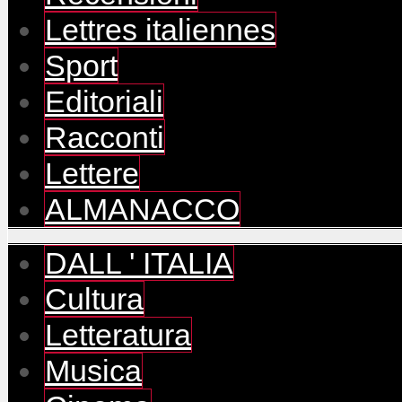
Lettres italiennes
Sport
Editoriali
Racconti
Lettere
ALMANACCO
DALL ' ITALIA
Cultura
Letteratura
Musica