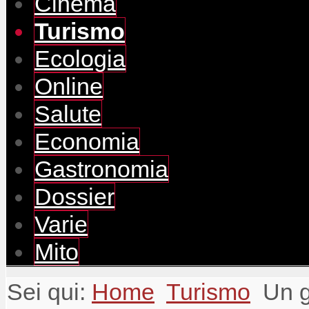
Cinema
Turismo
Ecologia
Online
Salute
Economia
Gastronomia
Dossier
Varie
Mito
Sei qui:
Home
Turismo
Un g