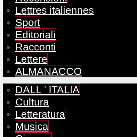
Lettres italiennes
Sport
Editoriali
Racconti
Lettere
ALMANACCO
DALL ' ITALIA
Cultura
Letteratura
Musica