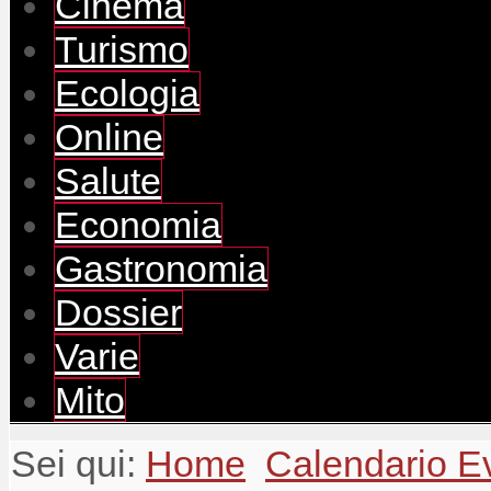
Cinema
Turismo
Ecologia
Online
Salute
Economia
Gastronomia
Dossier
Varie
Mito
Sei qui:
Home
Calendario E