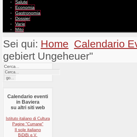
Salute
Economia
Gastronomia
Dossier
Varie
Mito
Sei qui:
Home
Calendario E
gebiert Ungeheuer"
Cerca...
Calendario eventi
in Baviera
su altri siti web
Istituto italiano di Cultura
Pagine "Cumane"
Il sole italiano
BiDiBi e.V.