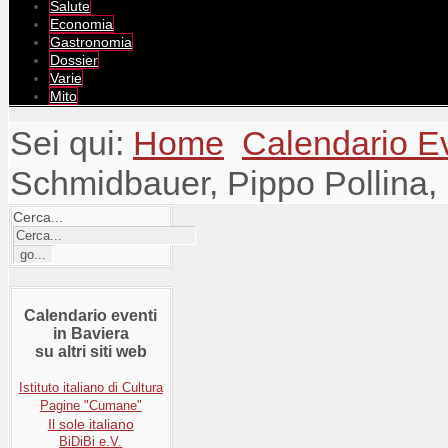
Salute
Economia
Gastronomia
Dossier
Varie
Mito
Sei qui:
Home
Calendario E
Schmidbauer, Pippo Pollina,
Cerca...
Calendario eventi
in Baviera
su altri siti web
Istituto italiano di Cultura
Pagine "Cumane"
Il sole italiano
BiDiBi e.V.