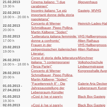
21.02.2013
Cinema italiano: "I due
Algovenhaus
19.30 h
carabinieri"
Incontro italiano "Le più
Gasteig, MVHS
22.02.2013
importanti donne della storia
18.00 h - 20.00 h
napoletana"
Concerto di Werner
Heinrich-Lades-Hal
22.02.2013
Schmidbauer, Pippo Pollina,
20.00 h
Martin Kälberer "Süden"
23.02.2013
“Letteratura italiana femminile:
VHS Hallbergmoos,
17.00 h
donne a confronto”
Alten Rathaus
Frauen in der
VHS Hallbergmoos,
23.02.2013
zeitgenössischen italienischen
Alten Rathaus
19.00 h
Literatur:
Corso di storia della letteratura
Münchner
26.02.2013
italiana: "I contemporanei
Volkshochschule
16.00 h - 18.00 h
(Terza Parte)"
Lindwurmstrasse
Concerto di Werner
Kongresshalle Aug
28.02.2013
Schmidbauer, Pippo Pollina,
20.00 h
Martin Kälberer "Süden"
"Facettenreich 8" - Die
Galerie Arja Decke
01.03.2013 -
Jahresausstellung der
Lebensraum Kunst
27.04.2013
Lebensraum-Künstler
01.03.2013
»Così è (se vi pare)«
Black Box Gasteig
19.30 h
02.03.2013
»Così è (se vi pare)«
Black Box Gasteig