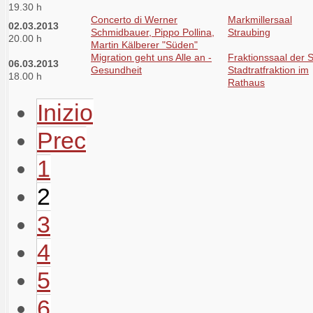
19.30 h
Concerto di Werner
Markmillersaal
02.03.2013
Schmidbauer, Pippo Pollina,
Straubing
20.00 h
Martin Kälberer "Süden"
Migration geht uns Alle an -
Fraktionssaal der 
06.03.2013
Gesundheit
Stadtratfraktion im
18.00 h
Rathaus
Inizio
Prec
1
2
3
4
5
6