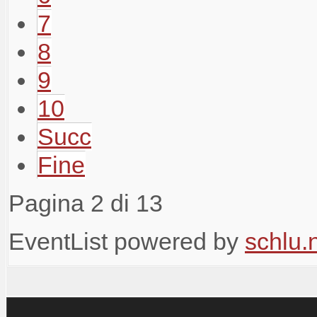
7
8
9
10
Succ
Fine
Pagina 2 di 13
EventList powered by
schlu.