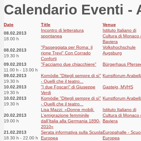
Calendario Eventi - 
Date
Title
Venue
Incontro di letteratura
Istituto Italiano di
08.02.2013
spontanea
Cultura di Monaco 
18.00 h
Baviera
"Passeggiata per Roma: il
Volkshochschule
08.02.2013
rione Trevi" Con Corrado
Augsburg
19.30 h
Conforti
09.02.2013
"Facciamo due chiacchiere"
Bürgerhaus Pferse
11.00 h - 13.00 h
09.02.2013
Komödie "Ditegli sempre di sì"
Kunstforum Arabel
19.30 h
- Quelli che il teatro...
10.02.2013
"I due Foscari" di Giuseppe
Gasteig, MVHS
19.30 h
Verdi
10.02.2013
Komödie "Ditegli sempre di sì"
Kunstforum Arabel
19.30 h
- Quelli che il teatro...
Lisa Mazzi: »Donne mobili.
Istituto Italiano di
20.02.2013
L’emigrazione femminile
Cultura di Monaco 
19.00 h
dall’Italia alla Germania 1890-
Baviera
2010«
21.02.2013
Serata informativa sulla Scuola
Europahalle - Scuo
18.30 h - 22.00 h
Europea
Europea